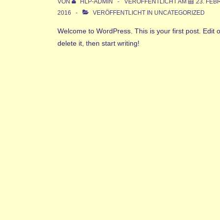
VON
HLP-ADMIN
VERÖFFENTLICHT AM
23. FE
2016
VERÖFFENTLICHT IN
UNCATEGORIZED
Welcome to WordPress. This is your first post. Edit o
delete it, then start writing!