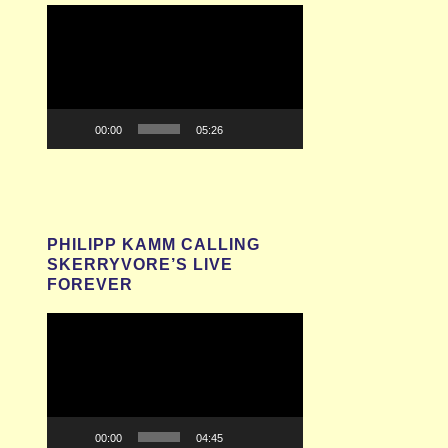
Video-
Player
00:00
05:26
PHILIPP KAMM CALLING
SKERRYVORE’S LIVE
FOREVER
Video-
Player
00:00
04:45